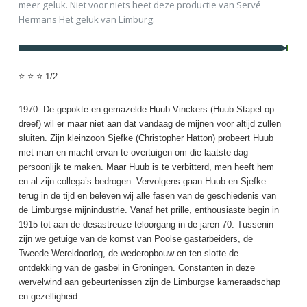
meer geluk. Niet voor niets heet deze productie van Servé
Hermans Het geluk van Limburg.
⭐ ⭐ ⭐ 1/2
1970. De gepokte en gemazelde Huub Vinckers (Huub Stapel op
dreef) wil er maar niet aan dat vandaag de mijnen voor altijd zullen
sluiten. Zijn kleinzoon Sjefke (Christopher Hatton) probeert Huub
met man en macht ervan te overtuigen om die laatste dag
persoonlijk te maken. Maar Huub is te verbitterd, men heeft hem
en al zijn collega’s bedrogen. Vervolgens gaan Huub en Sjefke
terug in de tijd en beleven wij alle fasen van de geschiedenis van
de Limburgse mijnindustrie. Vanaf het prille, enthousiaste begin in
1915 tot aan de desastreuze teloorgang in de jaren 70. Tussenin
zijn we getuige van de komst van Poolse gastarbeiders, de
Tweede Wereldoorlog, de wederopbouw en ten slotte de
ontdekking van de gasbel in Groningen. Constanten in deze
wervelwind aan gebeurtenissen zijn de Limburgse kameraadschap
en gezelligheid.