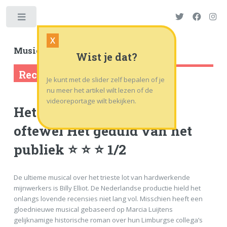
Toggle
X
Musicalworld
.nl
| .tv
Wist je dat?
Recensie
Je kunt met de slider zelf bepalen of je
nu meer het artikel wilt lezen of de
videoreportage wilt bekijken.
Het geluk van Limburg
oftewel Het geduld van het
publiek ⭐ ⭐ ⭐ 1/2
De ultieme musical over het trieste lot van hardwerkende
mijnwerkers is Billy Elliot. De Nederlandse productie hield het
onlangs lovende recensies niet lang vol. Misschien heeft een
gloednieuwe musical gebaseerd op Marcia Luijtens
gelijknamige historische roman over hun Limburgse collega’s