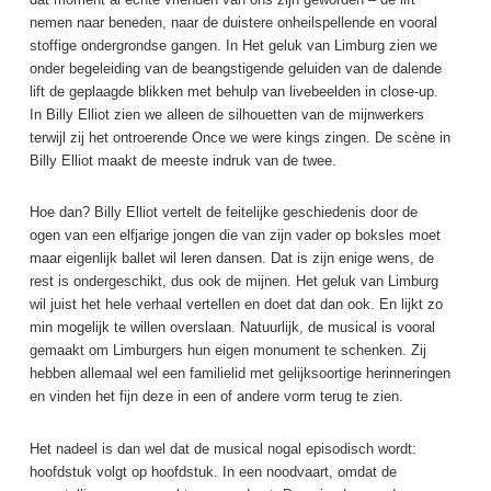
nemen naar beneden, naar de duistere onheilspellende en vooral
stoffige ondergrondse gangen. In Het geluk van Limburg zien we
onder begeleiding van de beangstigende geluiden van de dalende
lift de geplaagde blikken met behulp van livebeelden in close-up.
In Billy Elliot zien we alleen de silhouetten van de mijnwerkers
terwijl zij het ontroerende Once we were kings zingen. De scène in
Billy Elliot maakt de meeste indruk van de twee.
Hoe dan? Billy Elliot vertelt de feitelijke geschiedenis door de
ogen van een elfjarige jongen die van zijn vader op boksles moet
maar eigenlijk ballet wil leren dansen. Dat is zijn enige wens, de
rest is ondergeschikt, dus ook de mijnen. Het geluk van Limburg
wil juist het hele verhaal vertellen en doet dat dan ook. En lijkt zo
min mogelijk te willen overslaan. Natuurlijk, de musical is vooral
gemaakt om Limburgers hun eigen monument te schenken. Zij
hebben allemaal wel een familielid met gelijksoortige herinneringen
en vinden het fijn deze in een of andere vorm terug te zien.
Het nadeel is dan wel dat de musical nogal episodisch wordt:
hoofdstuk volgt op hoofdstuk. In een noodvaart, omdat de