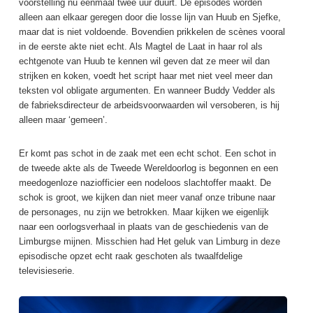
voorstelling nu eenmaal twee uur duurt. De episodes worden
alleen aan elkaar geregen door die losse lijn van Huub en Sjefke,
maar dat is niet voldoende. Bovendien prikkelen de scènes vooral
in de eerste akte niet echt. Als Magtel de Laat in haar rol als
echtgenote van Huub te kennen wil geven dat ze meer wil dan
strijken en koken, voedt het script haar met niet veel meer dan
teksten vol obligate argumenten. En wanneer Buddy Vedder als
de fabrieksdirecteur de arbeidsvoorwaarden wil versoberen, is hij
alleen maar ‘gemeen’.
Er komt pas schot in de zaak met een echt schot. Een schot in
de tweede akte als de Tweede Wereldoorlog is begonnen en een
meedogenloze naziofficier een nodeloos slachtoffer maakt. De
schok is groot, we kijken dan niet meer vanaf onze tribune naar
de personages, nu zijn we betrokken. Maar kijken we eigenlijk
naar een oorlogsverhaal in plaats van de geschiedenis van de
Limburgse mijnen. Misschien had Het geluk van Limburg in deze
episodische opzet echt raak geschoten als twaalfdelige
televisieserie.