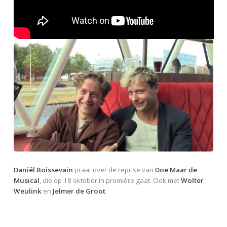
Daniël Boissevain
praat over de reprise van
Doe Maar de
Musical
, die op 18 oktober in première gaat. Ook met
Wolter
Weulink
en
Jelmer de Groot
.