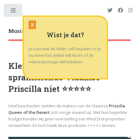
Toggle
X
Musicalworld
.nl
| .tv
Wist je dat?
Je kunt met de slider zelf bepalen of je
nu meer het artikel wilt lezen of de
videoreportage wilt bekijken.
Klein budget deert
sprankelende Vlaamse
Priscilla niet ⭐⭐⭐⭐⭐
Heel bescheiden stelden de makers van de Vlaamse
Priscilla
Queen of the Desert
zich vorige maand op. Met hun beperkte
budget konden wij geen voorstelling van West End-proporties
verwachten. En toch haalt deze productie ⭐⭐⭐⭐⭐ binnen.