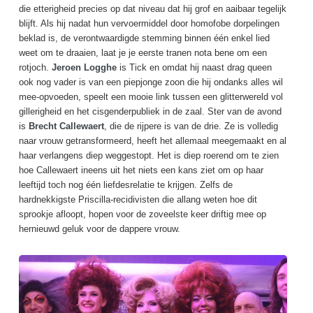
die etterigheid precies op dat niveau dat hij grof en aaibaar tegelijk
blijft. Als hij nadat hun vervoermiddel door homofobe dorpelingen
beklad is, de verontwaardigde stemming binnen één enkel lied
weet om te draaien, laat je je eerste tranen nota bene om een
rotjoch.
Jeroen Logghe
is Tick en omdat hij naast drag queen
ook nog vader is van een piepjonge zoon die hij ondanks alles wil
mee-opvoeden, speelt een mooie link tussen een glitterwereld vol
gillerigheid en het cisgenderpubliek in de zaal. Ster van de avond
is
Brecht Callewaert
, die de rijpere is van de drie. Ze is volledig
naar vrouw getransformeerd, heeft het allemaal meegemaakt en al
haar verlangens diep weggestopt. Het is diep roerend om te zien
hoe Callewaert ineens uit het niets een kans ziet om op haar
leeftijd toch nog één liefdesrelatie te krijgen. Zelfs de
hardnekkigste Priscilla-recidivisten die allang weten hoe dit
sprookje afloopt, hopen voor de zoveelste keer driftig mee op
hernieuwd geluk voor de dappere vrouw.