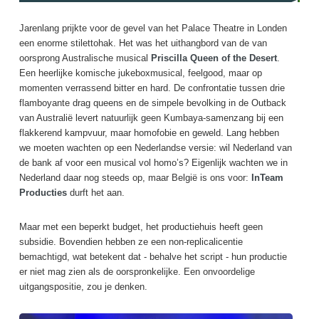
Jarenlang prijkte voor de gevel van het Palace Theatre in Londen
een enorme stilettohak. Het was het uithangbord van de van
oorsprong Australische musical
Priscilla Queen of the Desert
.
Een heerlijke komische jukeboxmusical, feelgood, maar op
momenten verrassend bitter en hard. De confrontatie tussen drie
flamboyante drag queens en de simpele bevolking in de Outback
van Australië levert natuurlijk geen Kumbaya-samenzang bij een
flakkerend kampvuur, maar homofobie en geweld. Lang hebben
we moeten wachten op een Nederlandse versie: wil Nederland van
de bank af voor een musical vol homo’s? Eigenlijk wachten we in
Nederland daar nog steeds op, maar België is ons voor:
InTeam
Producties
durft het aan.
Maar met een beperkt budget, het productiehuis heeft geen
subsidie. Bovendien hebben ze een non-replicalicentie
bemachtigd, wat betekent dat - behalve het script - hun productie
er niet mag zien als de oorspronkelijke. Een onvoordelige
uitgangspositie, zou je denken.