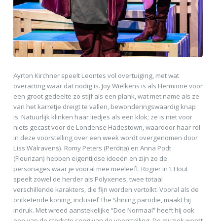
Ayrton Kirchner speelt Leontes vol overtuiging, met wat
overacting waar dat nodig is. Joy Wielkens is als Hermione voor
een groot gedeelte zo stijf als een plank, wat met name als ze
van het karretje dreigt te vallen, bewonderingswaardig knap
is. Natuurlijk klinken haar liedjes als een klok; ze is niet voor
niets gecast voor de Londense Hadestown, waardoor haar rol
in deze voorstelling over een week wordt overgenomen door
Liss Walravens). Romy Peters (Perdita) en Anna Podt
(Fleurizan) hebben eigentijdse ideeën en zijn zo de
personages waar je vooral mee meeleeft. Rogier in ’t Hout
speelt zowel de herder als Polyxenes, twee totaal
verschillende karakters, die fijn worden vertolkt. Vooral als de
ontketende koning, inclusief The Shining parodie, maakt hij
indruk. Met wreed aanstekelijke “Doe Normaal” heeft hij ook
een van de sterkste song van de voorstelling. De muziek wordt