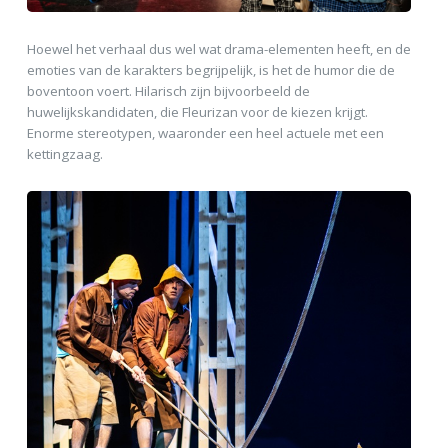
Hoewel het verhaal dus wel wat drama-elementen heeft, en de
emoties van de karakters begrijpelijk, is het de humor die de
boventoon voert. Hilarisch zijn bijvoorbeeld de
huwelijkskandidaten, die Fleurizan voor de kiezen krijgt.
Enorme stereotypen, waaronder een heel actuele met een
kettingzaag.