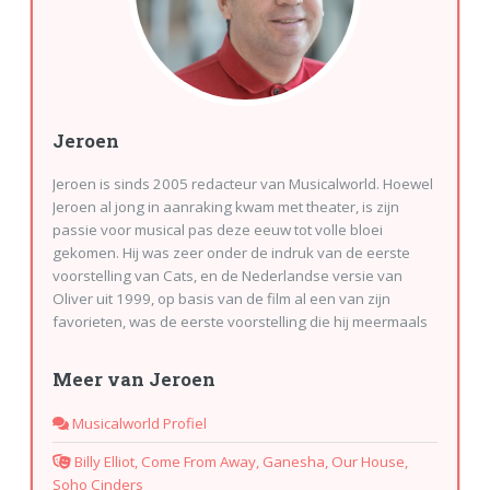
Jeroen
Jeroen is sinds 2005 redacteur van Musicalworld. Hoewel
Jeroen al jong in aanraking kwam met theater, is zijn
passie voor musical pas deze eeuw tot volle bloei
gekomen. Hij was zeer onder de indruk van de eerste
voorstelling van Cats, en de Nederlandse versie van
Oliver uit 1999, op basis van de film al een van zijn
favorieten, was de eerste voorstelling die hij meermaals
zag. Toch waren deze bezoeken eerder sporadisch dan
frequent. Sinds hij redacteur is van Musicalworld bezoekt
Meer van Jeroen
hij meer dan 100 voorstellingen per jaar. Jeroen is de
Musicalworld-specialist op het gebied van
Musicalworld Profiel
familievoorstellingen en kindervoorstellingen. Hij is
tevens de correspondent voor Vlaanderen. Ook in
Billy Elliot, Come From Away, Ganesha, Our House,
Duitsland en Engeland (Londen) is hij regelmatig te
Soho Cinders