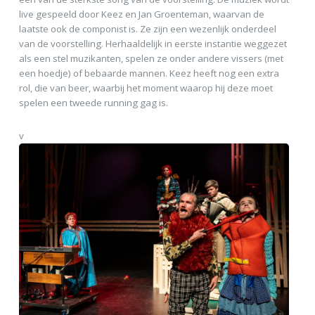
live gespeeld door Keez en Jan Groenteman, waarvan de
laatste ook de componist is. Ze zijn een wezenlijk onderdeel
van de voorstelling. Herhaaldelijk in eerste instantie weggezet
als een stel muzikanten, spelen ze onder andere vissers (met
een hoedje) of bebaarde mannen. Keez heeft nog een extra
rol, die van beer, waarbij het moment waarop hij deze moet
spelen een tweede running gag is.
v