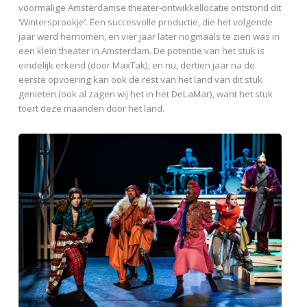
voormalige Amsterdamse theater-ontwikkellocatie ontstond dit
‘Wintersprookje’. Een succesvolle productie, die het volgende
jaar werd hernomen, en vier jaar later nogmaals te zien was in
een klein theater in Amsterdam. De potentie van het stuk is
eindelijk erkend (door MaxTak), en nu, dertien jaar na de
eerste opvoering kan ook de rest van het land van dit stuk
genieten (ook al zagen wij het in het DeLaMar), want het stuk
toert deze maanden door het land.