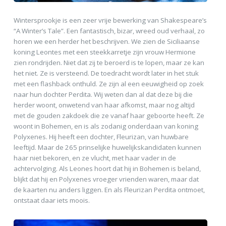
Wintersprookje is een zeer vrije bewerking van Shakespeare’s
“A Winter’s Tale”. Een fantastisch, bizar, wreed oud verhaal, zo
horen we een herder het beschrijven. We zien de Siciliaanse
koning Leontes met een steekkarretje zijn vrouw Hermione
zien rondrijden. Niet dat zij te beroerd is te lopen, maar ze kan
het niet. Ze is versteend. De toedracht wordt later in het stuk
met een flashback onthuld. Ze zijn al een eeuwigheid op zoek
naar hun dochter Perdita. Wij weten dan al dat deze bij die
herder woont, onwetend van haar afkomst, maar nog altijd
met de gouden zakdoek die ze vanaf haar geboorte heeft. Ze
woont in Bohemen, en is als zodanig onderdaan van koning
Polyxenes. Hij heeft een dochter, Fleurizan, van huwbare
leeftijd. Maar de 265 prinselijke huwelijkskandidaten kunnen
haar niet bekoren, en ze vlucht, met haar vader in de
achtervolging. Als Leones hoort dat hij in Bohemen is beland,
blijkt dat hij en Polyxenes vroeger vrienden waren, maar dat
de kaarten nu anders liggen. En als Fleurizan Perdita ontmoet,
ontstaat daar iets moois.