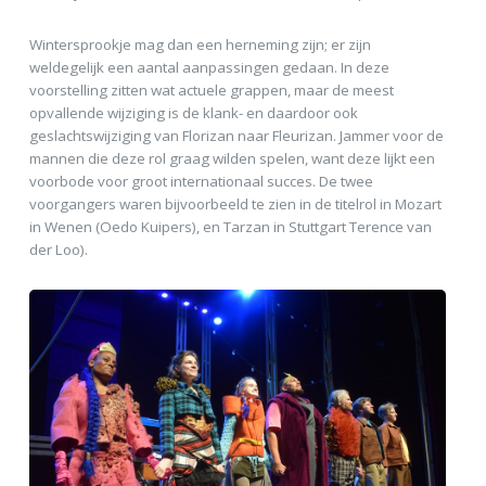
Wintersprookje mag dan een herneming zijn; er zijn
weldegelijk een aantal aanpassingen gedaan. In deze
voorstelling zitten wat actuele grappen, maar de meest
opvallende wijziging is de klank- en daardoor ook
geslachtswijziging van Florizan naar Fleurizan. Jammer voor de
mannen die deze rol graag wilden spelen, want deze lijkt een
voorbode voor groot internationaal succes. De twee
voorgangers waren bijvoorbeeld te zien in de titelrol in Mozart
in Wenen (Oedo Kuipers), en Tarzan in Stuttgart Terence van
der Loo).