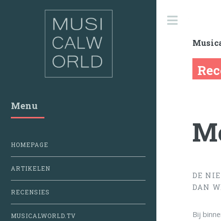
Toggle
Music
Rec
Menu
Me
HOMEPAGE
ARTIKELEN
DE NI
DAN W
RECENSIES
Bij binn
MUSICALWORLD.TV