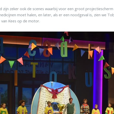
d zijn zeker ook de scenes waarbij voor een groot projectiescherm
edicijnen moet halen, en later, als er een noodgeval is, zien we Tob
 van Kees op de motor.