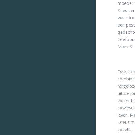
moeder w
Kees een
waardoor
een pest
gedachte
telefoon
Mees Kees
De krach
combinat
“argeloz
uit de j
vol enth
sowieso 
leven. M
Dreus mo
speelt.