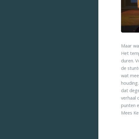
Maar waa
Het temp
duren. V
de stunt
wat meer
houding.
dat dege
verhaal 
punten e
Mees Kee