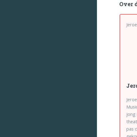
Over 
Jeroe
Jer
Jeroe
Music
jong
theat
pas d
geko