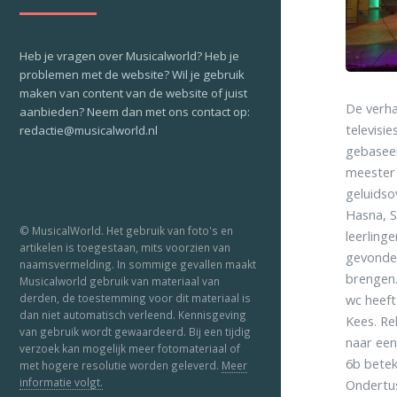
Heb je vragen over Musicalworld? Heb je
problemen met de website? Wil je gebruik
maken van content van de website of juist
De verha
aanbieden? Neem dan met ons contact op:
televisi
redactie@musicalworld.nl
gebaseer
meester 
geluidso
Hasna, Se
© MusicalWorld. Het gebruik van foto's en
leerling
artikelen is toegestaan, mits voorzien van
gevonden
naamsvermelding. In sommige gevallen maakt
brengen.
Musicalworld gebruik van materiaal van
derden, de toestemming voor dit materiaal is
wc heeft
dan niet automatisch verleend. Kennisgeving
Kees. Re
van gebruik wordt gewaardeerd. Bij een tijdig
naar een
verzoek kan mogelijk meer fotomateriaal of
6b betek
met hogere resolutie worden geleverd.
Meer
informatie volgt.
Ondertus