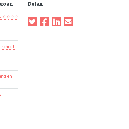
eroen
Delen
g ⭐ ⭐ ⭐ ⭐
fscheid.
pend en
A