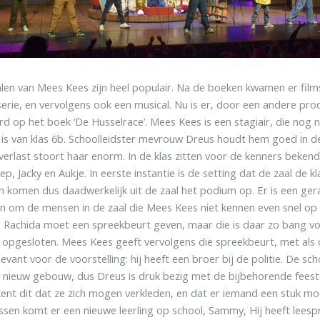
len van Mees Kees zijn heel populair. Na de boeken kwamen er film
eserie, en vervolgens ook een musical. Nu is er, door een andere pr
d op het boek ‘De Husselrace’. Mees Kees is een stagiair, die nog ni
is van klas 6b. Schoolleidster mevrouw Dreus houdt hem goed in de
verlast stoort haar enorm. In de klas zitten voor de kenners beken
p, Jacky en Aukje. In eerste instantie is de setting dat de zaal de kl
en komen dus daadwerkelijk uit de zaal het podium op. Er is een ge
 om de mensen in de zaal die Mees Kees niet kennen even snel op
 Rachida moet een spreekbeurt geven, maar die is daar zo bang vo
 opgesloten. Mees Kees geeft vervolgens die spreekbeurt, met al
levant voor de voorstelling: hij heeft een broer bij de politie. De sc
 nieuw gebouw, dus Dreus is druk bezig met de bijbehorende feeste
ent dit dat ze zich mogen verkleden, en dat er iemand een stuk mo
sen komt er een nieuwe leerling op school, Sammy, Hij heeft leesp