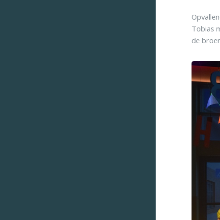
Opvallen
Tobias m
de broer