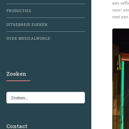
een self
voor: ee
PRODUCTIES
met een 
UITGEBREID ZOEKEN
OVER MUSICALWORLD
Zoeken
Contact