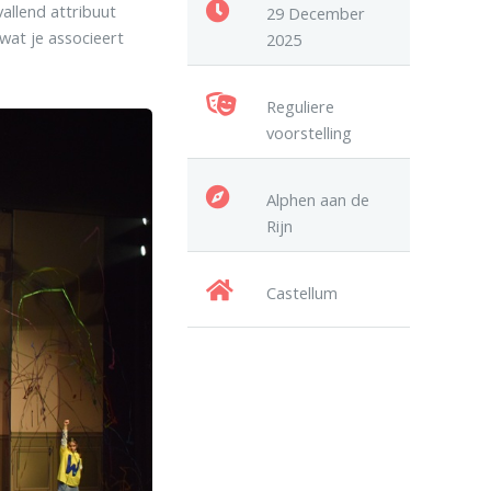
allend attribuut
29 December
wat je associeert
2025
Reguliere
voorstelling
Alphen aan de
Rijn
Castellum