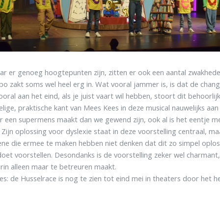
r er genoeg hoogtepunten zijn, zitten er ook een aantal zwakheden
o zakt soms wel heel erg in. Wat vooral jammer is, is dat de cha
ooral aan het eind, als je juist vaart wil hebben, stoort dit behoorli
elige, praktische kant van Mees Kees in deze musical nauwelijks a
 een supermens maakt dan we gewend zijn, ook al is het eentje 
 Zijn oplossing voor dyslexie staat in deze voorstelling centraal, ma
ne die ermee te maken hebben niet denken dat dit zo simpel oplosb
doet voorstellen. Desondanks is de voorstelling zeker wel charmant
rin alleen maar te betreuren maakt.
s: de Husselrace is nog te zien tot eind mei in theaters door het he