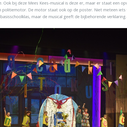
ie. Ook bij deze Mees Kees-musical is deze er, maar er staat een opv
n politiemotor. De motor staat ook op de poster. Niet meteen iets 
basisschoolklas, maar de musical geeft de bijbehorende verklaring.