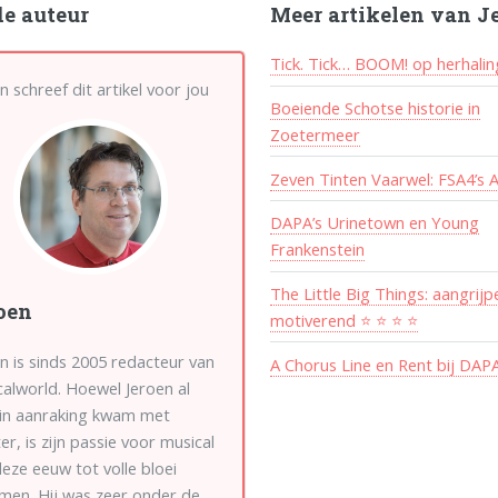
de auteur
Meer artikelen van J
Tick. Tick… BOOM! op herhalin
n schreef dit artikel voor jou
Boeiende Schotse historie in
Zoetermeer
Zeven Tinten Vaarwel: FSA4’s A
DAPA’s Urinetown en Young
Frankenstein
The Little Big Things: aangrij
oen
motiverend ⭐ ⭐ ⭐ ⭐
n is sinds 2005 redacteur van
A Chorus Line en Rent bij DAP
alworld. Hoewel Jeroen al
 in aanraking kwam met
er, is zijn passie voor musical
eze eeuw tot volle bloei
men. Hij was zeer onder de