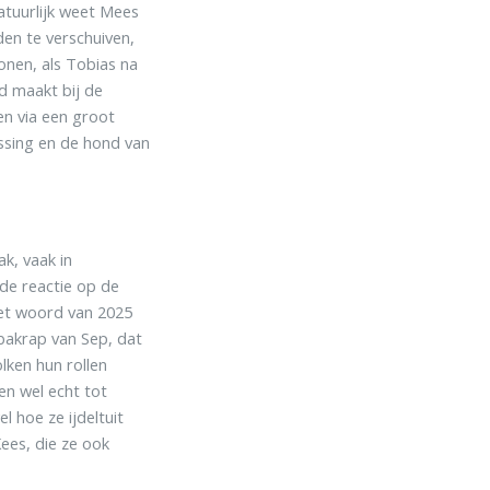
Natuurlijk weet Mees
den te verschuiven,
onen, als Tobias na
d maakt bij de
en via een groot
ssing en de hond van
k, vaak in
de reactie op de
het woord van 2025
bakrap van Sep, dat
lken hun rollen
en wel echt tot
 hoe ze ijdeltuit
ees, die ze ook