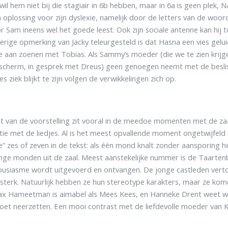
il hem niet bij die stagiair in 6b hebben, maar in 6a is geen plek, 
 oplossing voor zijn dyslexie, namelijk door de letters van de woor
 Sam ineens wel het goede leest. Ook zijn sociale antenne kan hij t
erige opmerking van Jacky teleurgesteld is dat Hasna een vies gelui
 aan zoenen met Tobias. Als Sammy’s moeder (die we te zien krijg
scherm, in gesprek met Dreus) geen genoegen neemt met de besli
 ziek blijkt te zijn volgen de verwikkelingen zich op.
t van de voorstelling zit vooral in de meedoe momenten met de zaa
ie met de liedjes. Al is het meest opvallende moment ongetwijfeld 
e” zes of zeven in de tekst: als één mond knalt zonder aansporing 
onge monden uit de zaal. Meest aanstekelijke nummer is de Taarten
ousiasme wordt uitgevoerd en ontvangen. De jonge castleden verto
sterk. Natuurlijk hebben ze hun stereotype karakters, maar ze kom
ax Hameetman is aimabel als Mees Kees, en Hanneke Drent weet wel
et neerzetten. Een mooi contrast met de liefdevolle moeder van K